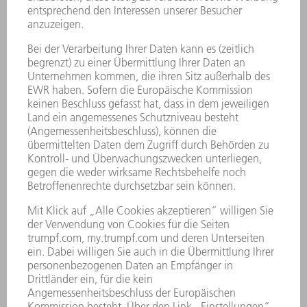
ONLINE SERVICES
KONTAKT
ANREGUNGEN, LOB UND KRITIK
STANDORTE
VERANSTALTUNGEN UND TERMINE
NEWSLETTER-ANMELDUNG
MYTRUMPF
SICHERHEITSDATENBLÄTTER
PRODUKTE
MASCHINEN & SYSTEME
LASER
LEISTUNGSELEKTRONIK
ELEKTROWERKZEUGE
SMART FACTORY
SOFTWARE
SERVICES
ANWENDUNGEN
BRANCHEN
UNTERNEHMEN
KARRIERE
STELLENANGEBOTE