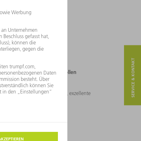
SERVICE & KONTAKT
stleistung in der anspruchsvollen
xibel – für maximalen Durchsatz, exzellente
ktivität in der Smart Factory