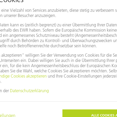
TruMatic 7000
Das Flaggschiff – 24/7-Höch
Serienfertigung​
Voll automatisiert und hochfle
Teilequalität und höchste Produ
ZUM PRODUKT