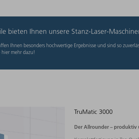
eile bieten Ihnen unsere Stanz-Laser-Maschin
fen Ihnen besonders hochwertige Ergebnisse und sind so zuverläs
e hier mehr dazu!
TruMatic 3000
Der Allrounder – produktiv u