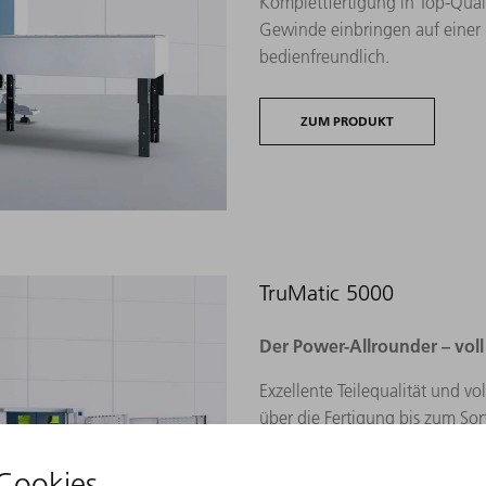
Komplettfertigung in Top-Qual
Gewinde einbringen auf einer 
bedienfreundlich.
ZUM PRODUKT
TruMatic 5000
Der Power-Allrounder – voll
Exzellente Teilequalität und vo
über die Fertigung bis zum Sor
ZUM PRODUKT