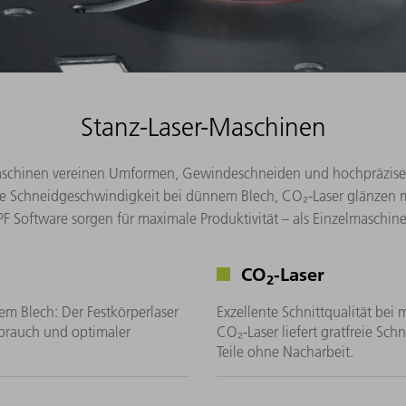
Stanz-Laser-Maschinen
er-Maschinen vereinen Umformen, Gewindeschneiden und hochpräzises
 Schneidgeschwindigkeit bei dünnem Blech, CO₂-Laser glänzen mit 
Software sorgen für maximale Produktivität – als Einzelmaschine 
CO
-Laser
2
m Blech: Der Festkörperlaser
Exzellente Schnittqualität bei 
rbrauch und optimaler
CO₂-Laser liefert gratfreie Sch
Teile ohne Nacharbeit.