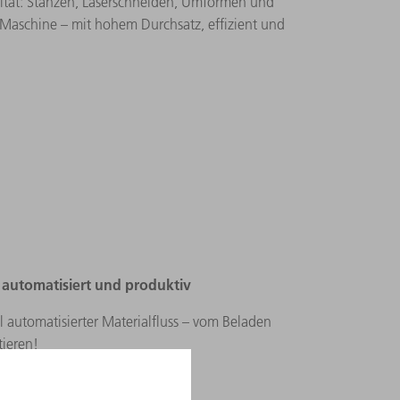
ität: Stanzen, Laserschneiden, Umformen und
Maschine – mit hohem Durchsatz, effizient und
 automatisiert und produktiv​
ll automatisierter Materialfluss – vom Beladen
tieren!