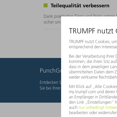
Teilequalität verbessern
Dank praktischer Tipps und Tricks setzen
sicher um
PunchGuide online aufrufen
Entdecken Sie die Möglichkeiten der Stan
Sie bei Ihrer Bauteilkonstruktion.