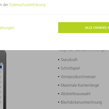
Stanzberechnungen per App
r) von TRUMPF werden Berechnungen rund um das Stanzen so einf
TRUMPF, wenn es um das Stanzen von Blechen geht.
Folgende Stanzberechnungen s
Stanzkraft
Schnittspiel
Vorstanzdurchmesser
Maximale Kantenlänge
Abstreiferauswahl
Blechdickenumrechnung