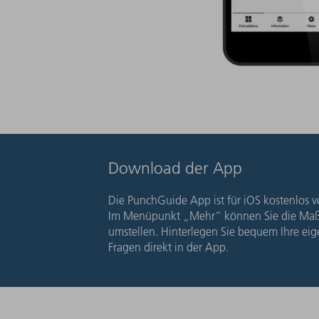
Download der App
Die PunchGuide App ist für iOS kostenlos v
Im Menüpunkt „Mehr“ können Sie die Maße
umstellen. Hinterlegen Sie bequem Ihre ei
Fragen direkt in der App.