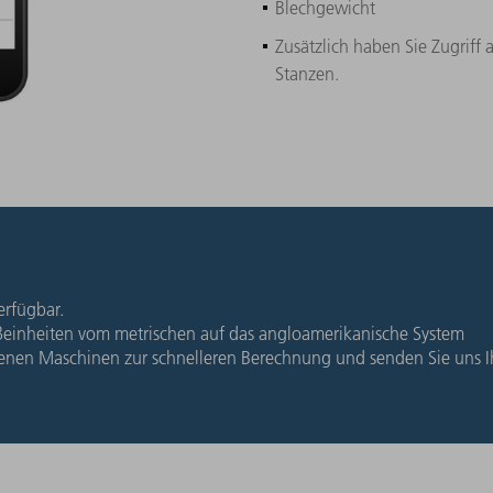
Blechgewicht
Zusätzlich haben Sie Zugriff
Stanzen.
erfügbar.
inheiten vom metrischen auf das angloamerikanische System
genen Maschinen zur schnelleren Berechnung und senden Sie uns I