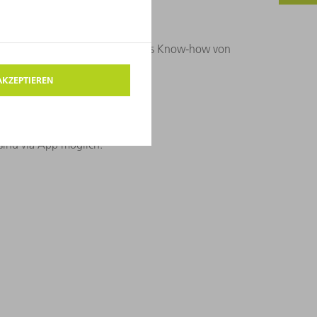
ach wie noch nie. Nutzen Sie das Know-how von
ind via App möglich: