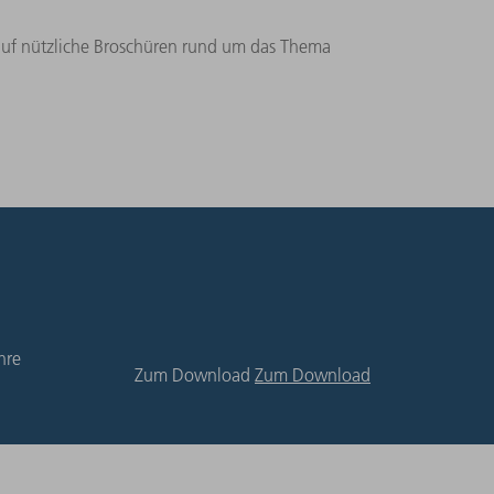
 auf nützliche Broschüren rund um das Thema
hre
Zum Download
Zum Download