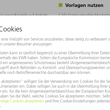
Vorlagen nutzen
 Sie neue Bauteile auf Anhieb
CAD-Daten virtueller Mustertei
einfach herunterladen und als 
ztechnologie! Mit unserer kostenlosen Web-Anwendung unterstütz