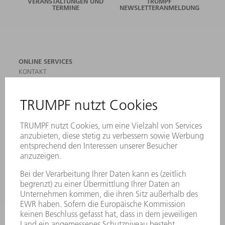
VERANSTALTUNGEN UND
TRUMPF
TERMINE
NEWSLETTERANMELDUNG
ONLINE SERVICES
KONTAKT
ANREGUNGEN, LOB UND KRITIK
STANDORTE
VERANSTALTUNGEN UND TERMINE
NEWSLETTER-ANMELDUNG
MYTRUMPF
SICHERHEITSDATENBLÄTTER
PRODUKTE
MASCHINEN & SYSTEME
LASER
LEISTUNGSELEKTRONIK
ELEKTROWERKZEUGE
SMART FACTORY
SOFTWARE
SERVICES
ANWENDUNGEN