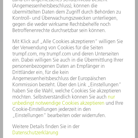
BRANCHEN
UNTERNEHMEN
KARRIERE
STELLENANGEBOTE
UNTERNEHMENSPROFIL
VORSTAND
GESCHÄFTSBERICHT
UNTERNEHMENSGRUNDSÄTZE
COMPLIANCE
HINWEISGEBERSYSTEM
SECURITY
PRESSEMITTEILUNGEN
MAGAZINE
LIEFERANTEN
NACHHALTIGKEIT
UMWELT & KLIMA
SOZIALES & GESELLSCHAFT
UNTERNEHMENSFÜHRUNG