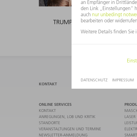
TRUMPF Venture
KONTAKT
NEWS
ONLINE SERVICES
PROD
KONTAKT
MASCH
ANREGUNGEN, LOB UND KRITIK
LASER
STANDORTE
LEIST
VERANSTALTUNGEN UND TERMINE
ELEKT
NEWSLETTER-ANMELDUNG
SMART