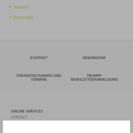
Trennen
Verbinden
KONTAKT
NEWSROOM
VERANSTALTUNGEN UND
TRUMPF
TERMINE
NEWSLETTERANMELDUNG
ONLINE SERVICES
KONTAKT
ANREGUNGEN, LOB UND KRITIK
STANDORTE