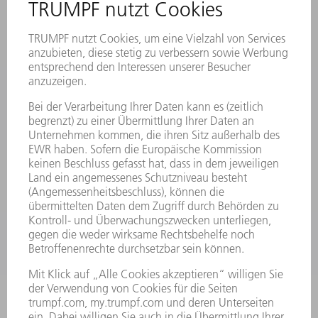
VERANSTALTUNGEN UND TERMINE
NEWSLETTER-ANMELDUNG
MYTRUMPF
SICHERHEITSDATENBLÄTTER
PRODUKTE
MASCHINEN & SYSTEME
LASER
LEISTUNGSELEKTRONIK
ELEKTROWERKZEUGE
SMART FACTORY
SOFTWARE
SERVICES
ANWENDUNGEN
BRANCHEN
UNTERNEHMEN
KARRIERE
STELLENANGEBOTE
UNTERNEHMENSPROFIL
VORSTAND
GESCHÄFTSBERICHT
UNTERNEHMENSGRUNDSÄTZE
COMPLIANCE
HINWEISGEBERSYSTEM