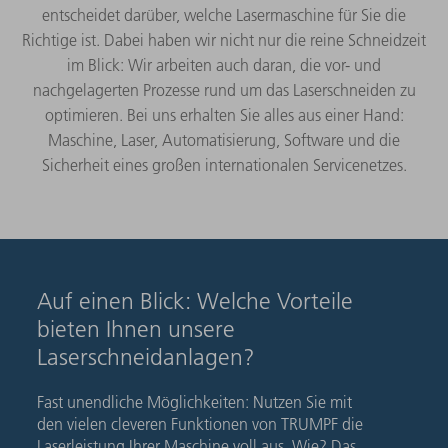
entscheidet darüber, welche Lasermaschine für Sie die
Richtige ist. Dabei haben wir nicht nur die reine Schneidzeit
im Blick: Wir arbeiten auch daran, die vor- und
nachgelagerten Prozesse rund um das Laserschneiden zu
optimieren. Bei uns erhalten Sie alles aus einer Hand:
Maschine, Laser, Automatisierung, Software und die
Sicherheit eines großen internationalen Servicenetzes.
Auf einen Blick: Welche Vorteile
bieten Ihnen unsere
Laserschneidanlagen?
Fast unendliche Möglichkeiten: Nutzen Sie mit
den vielen cleveren Funktionen von TRUMPF die
Laserleistung Ihrer Maschine voll aus. Wie? Das