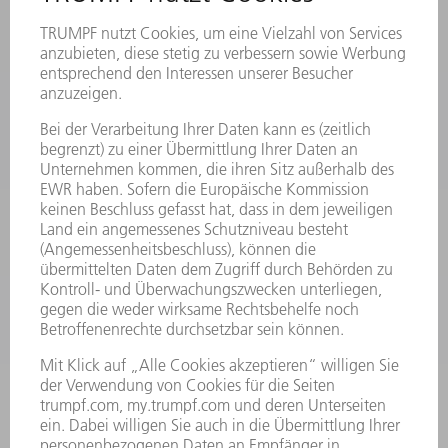
NEWSLETTER-ANMELDUNG
MYTRUMPF
SICHERHEITSDATENBLÄTTER
PRODUKTE
MASCHINEN & SYSTEME
LASER
LEISTUNGSELEKTRONIK
ELEKTROWERKZEUGE
SMART FACTORY
SOFTWARE
SERVICES
ANWENDUNGEN
BRANCHEN
UNTERNEHMEN
KARRIERE
STELLENANGEBOTE
UNTERNEHMENSPROFIL
VORSTAND
GESCHÄFTSBERICHT
UNTERNEHMENSGRUNDSÄTZE
COMPLIANCE
HINWEISGEBERSYSTEM
SECURITY