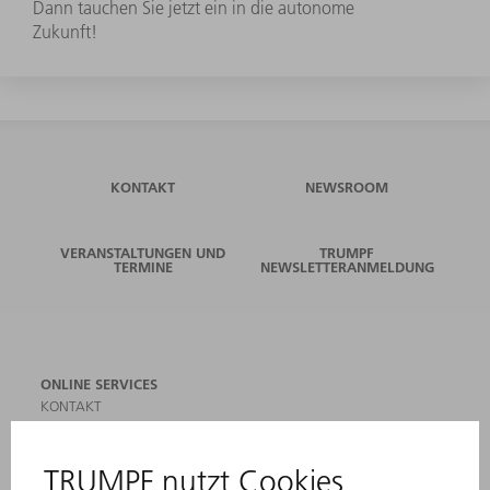
Dann tauchen Sie jetzt ein in die autonome
Zukunft!
KONTAKT
NEWSROOM
VERANSTALTUNGEN UND
TRUMPF
TERMINE
NEWSLETTERANMELDUNG
ONLINE SERVICES
KONTAKT
ANREGUNGEN, LOB UND KRITIK
STANDORTE
VERANSTALTUNGEN UND TERMINE