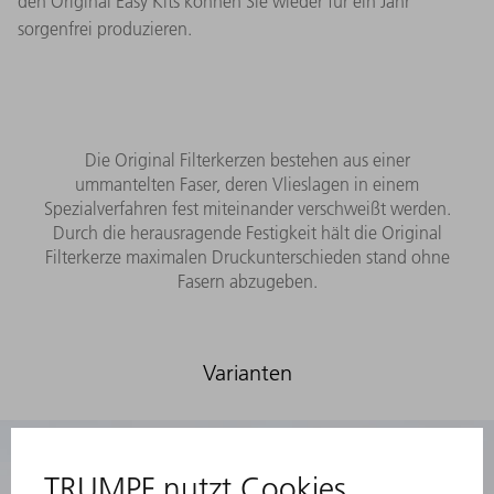
den Original Easy Kits können Sie wieder für ein Jahr
sorgenfrei produzieren.
Die Original Filterkerzen bestehen aus einer
ummantelten Faser, deren Vlieslagen in einem
Spezialverfahren fest miteinander verschweißt werden.
Durch die herausragende Festigkeit hält die Original
Filterkerze maximalen Druckunterschieden stand ohne
Fasern abzugeben.
Varianten