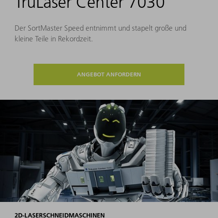
TruLaser Center 7030
Der SortMaster Speed entnimmt und stapelt große und
kleine Teile in Rekordzeit.
ANGEBOT ANFORDERN
2D-LASERSCHNEIDMASCHINEN