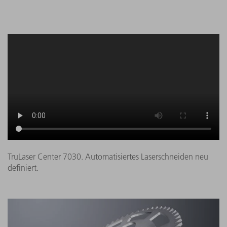
TruLaser Center 7030. Automatisiertes Laserschneiden neu
definiert.