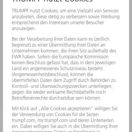
MultiBend Extended
Mit dem MultiBend Extended stellen Sie verschiedene
Biegelängen und -höhen in nur einem Hub her.
MEHR ERFAHREN