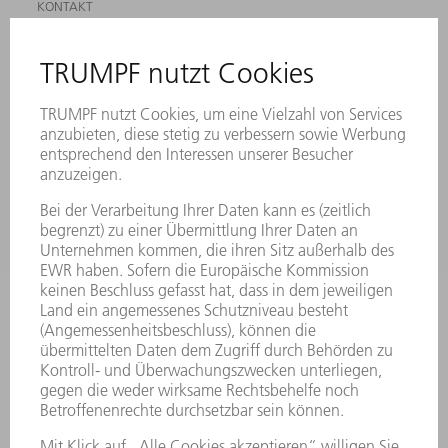
KONTAKT
ANREGUNGEN, LOB UND KRITIK
STANDORTE
VERANSTALTUNGEN UND TERMINE
NEWSLETTER-ANMELDUNG
MYTRUMPF
SICHERHEITSDATENBLÄTTER
PRODUKTE
MASCHINEN & SYSTEME
LASER
LEISTUNGSELEKTRONIK
ELEKTROWERKZEUGE
SMART FACTORY
SOFTWARE
SERVICES
ANWENDUNGEN
BRANCHEN
UNTERNEHMEN
KARRIERE
STELLENANGEBOTE
UNTERNEHMENSPROFIL
VORSTAND
GESCHÄFTSBERICHT