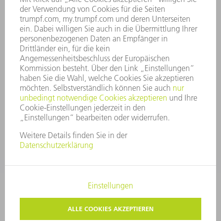
UNTERNEHMENSGRUNDSÄTZE
COMPLIANCE
HINWEISGEBERSYSTEM
SECURITY
PRESSEMITTEILUNGEN
MAGAZINE
LIEFERANTEN
NACHHALTIGKEIT
UMWELT & KLIMA
SOZIALES & GESELLSCHAFT
UNTERNEHMENSFÜHRUNG
IMPRESSUM
DATENSCHUTZ
COPYRIGHT UND MARKENZEICHEN
AGB
PRIVATSPHÄRE-EINSTELLUNGEN