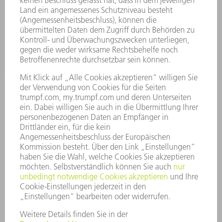
ANWENDUNGEN
BRANCHEN
UNTERNEHMEN
KARRIERE
STELLENANGEBOTE
UNTERNEHMENSPROFIL
VORSTAND
GESCHÄFTSBERICHT
UNTERNEHMENSGRUNDSÄTZE
COMPLIANCE
HINWEISGEBERSYSTEM
SECURITY
PRESSEMITTEILUNGEN
MAGAZINE
LIEFERANTEN
NACHHALTIGKEIT
UMWELT & KLIMA
SOZIALES & GESELLSCHAFT
UNTERNEHMENSFÜHRUNG