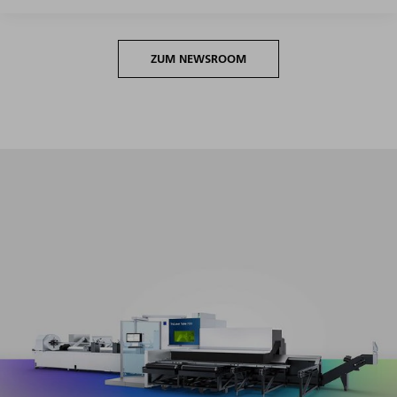
ZUM NEWSROOM
Maximale Produktivität im gesamten Volumensegment
bei minimalen Rüst- und Programmieraufwänden.​