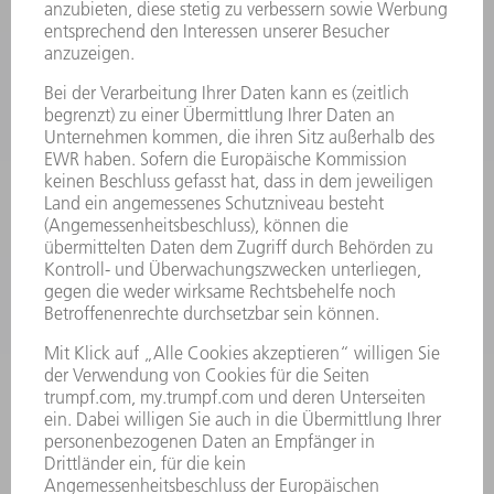
PRODUKTE
MASCHINEN & SYSTEME
LASER
LEISTUNGSELEKTRONIK
ELEKTROWERKZEUGE
SMART FACTORY
SOFTWARE
SERVICES
ANWENDUNGEN
BRANCHEN
UNTERNEHMEN
KARRIERE
STELLENANGEBOTE
UNTERNEHMENSPROFIL
VORSTAND
GESCHÄFTSBERICHT
UNTERNEHMENSGRUNDSÄTZE
COMPLIANCE
HINWEISGEBERSYSTEM
SECURITY
PRESSEMITTEILUNGEN
MAGAZINE