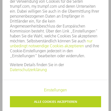
UNTERNEHMENSGRUNDSÄTZE
COMPLIANCE
HINWEISGEBERSYSTEM
SECURITY
PRESSEMITTEILUNGEN
MAGAZINE
LIEFERANTEN
NACHHALTIGKEIT
UMWELT & KLIMA
SOZIALES & GESELLSCHAFT
UNTERNEHMENSFÜHRUNG
IMPRESSUM
DATENSCHUTZ
COPYRIGHT UND MARKENZEICHEN
AGB
PRIVATSPHÄRE-EINSTELLUNGEN