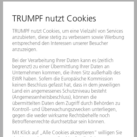
ANREGUNGEN, LOB UND KRITIK
STANDORTE
VERANSTALTUNGEN UND TERMINE
NEWSLETTER-ANMELDUNG
MYTRUMPF
SICHERHEITSDATENBLÄTTER
PRODUKTE
MASCHINEN & SYSTEME
LASER
LEISTUNGSELEKTRONIK
ELEKTROWERKZEUGE
SMART FACTORY
SOFTWARE
SERVICES
ANWENDUNGEN
BRANCHEN
UNTERNEHMEN
KARRIERE
STELLENANGEBOTE
UNTERNEHMENSPROFIL
VORSTAND
GESCHÄFTSBERICHT