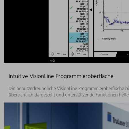
Intuitive VisionLine Programmieroberfläche
Die benutzerfreundliche VisionLine Programmieroberfläche bie
übersichtlich dargestellt und unterstützende Funktionen helfe