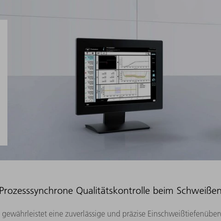
Prozesssynchrone Qualitätskontrolle beim Schweiße
k gewährleistet eine zuverlässige und präzise Einschweißtiefenü