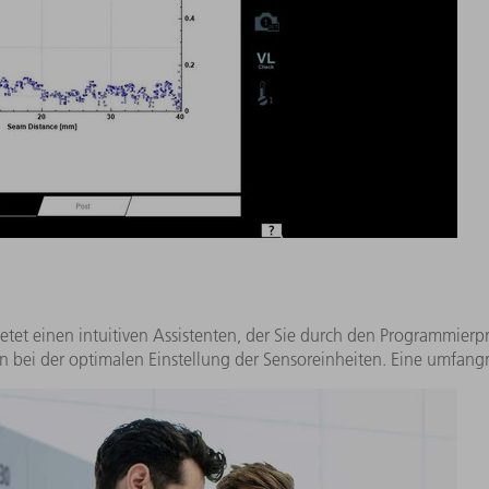
tet einen intuitiven Assistenten, der Sie durch den Programmierpr
n bei der optimalen Einstellung der Sensoreinheiten. Eine umfangre