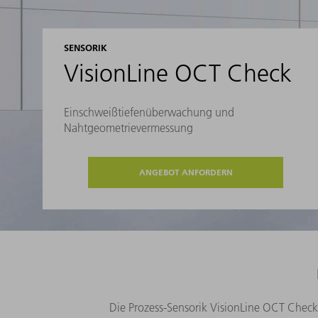
SENSORIK
VisionLine OCT Check
Einschweißtiefenüberwachung und
Nahtgeometrievermessung
ANGEBOT ANFORDERN
Die Prozess-Sensorik VisionLine OCT Chec