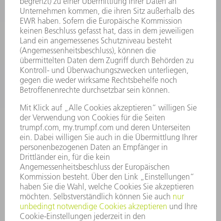
SMART FACTORY
SOFTWARE
SERVICES
ANWENDUNGEN
BRANCHEN
UNTERNEHMEN
KARRIERE
STELLENANGEBOTE
UNTERNEHMENSPROFIL
VORSTAND
GESCHÄFTSBERICHT
UNTERNEHMENSGRUNDSÄTZE
COMPLIANCE
HINWEISGEBERSYSTEM
SECURITY
PRESSEMITTEILUNGEN
MAGAZINE
LIEFERANTEN
NACHHALTIGKEIT
UMWELT & KLIMA
SOZIALES & GESELLSCHAFT
UNTERNEHMENSFÜHRUNG