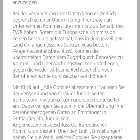
LASER
LEISTUNGSELEKTRONIK
ELEKTROWERKZEUGE
SMART FACTORY
SOFTWARE
SERVICES
ANWENDUNGEN
BRANCHEN
UNTERNEHMEN
KARRIERE
STELLENANGEBOTE
UNTERNEHMENSPROFIL
VORSTAND
GESCHÄFTSBERICHT
UNTERNEHMENSGRUNDSÄTZE
COMPLIANCE
HINWEISGEBERSYSTEM
SECURITY
PRESSEMITTEILUNGEN
MAGAZINE
LIEFERANTEN
NACHHALTIGKEIT