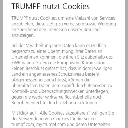
VERANSTALTUNGEN UND TERMINE
NEWSLETTER-ANMELDUNG
MYTRUMPF
SICHERHEITSDATENBLÄTTER
PRODUKTE
MASCHINEN & SYSTEME
LASER
LEISTUNGSELEKTRONIK
ELEKTROWERKZEUGE
SMART FACTORY
SOFTWARE
SERVICES
ANWENDUNGEN
BRANCHEN
UNTERNEHMEN
KARRIERE
STELLENANGEBOTE
UNTERNEHMENSPROFIL
VORSTAND
GESCHÄFTSBERICHT
UNTERNEHMENSGRUNDSÄTZE
COMPLIANCE