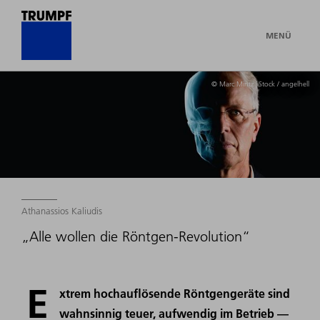
MENÜ
© Marc Mintz |iStock / angelhell
Athanassios Kaliudis
„Alle wollen die Röntgen-Revolution“
E
xtrem hochauflösende Röntgengeräte sind
wahnsinnig teuer, aufwendig im Betrieb —