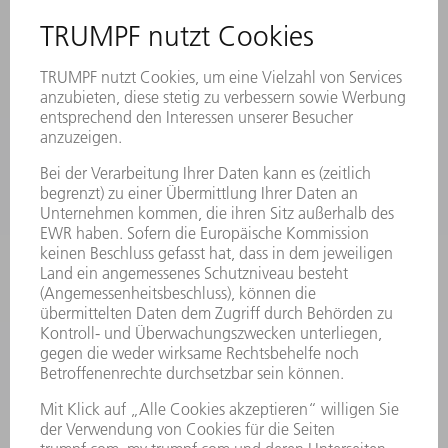
STANDORTE
VERANSTALTUNGEN UND TERMINE
NEWSLETTER-ANMELDUNG
MYTRUMPF
SICHERHEITSDATENBLÄTTER
PRODUKTE
MASCHINEN & SYSTEME
LASER
LEISTUNGSELEKTRONIK
ELEKTROWERKZEUGE
SMART FACTORY
SOFTWARE
SERVICES
ANWENDUNGEN
BRANCHEN
UNTERNEHMEN
KARRIERE
STELLENANGEBOTE
UNTERNEHMENSPROFIL
VORSTAND
GESCHÄFTSBERICHT
UNTERNEHMENSGRUNDSÄTZE