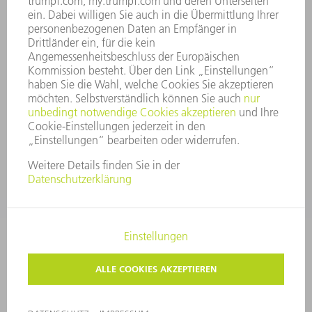
COMPLIANCE
HINWEISGEBERSYSTEM
SECURITY
PRESSEMITTEILUNGEN
MAGAZINE
LIEFERANTEN
NACHHALTIGKEIT
UMWELT & KLIMA
SOZIALES & GESELLSCHAFT
UNTERNEHMENSFÜHRUNG
IMPRESSUM
DATENSCHUTZ
COPYRIGHT UND MARKENZEICHEN
AGB
PRIVATSPHÄRE-EINSTELLUNGEN
© 2026 TRUMPF