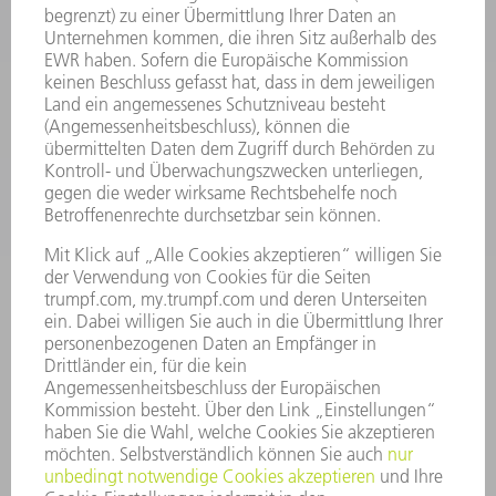
ELEKTROWERKZEUGE
SMART FACTORY
SOFTWARE
SERVICES
ANWENDUNGEN
BRANCHEN
UNTERNEHMEN
KARRIERE
STELLENANGEBOTE
UNTERNEHMENSPROFIL
VORSTAND
GESCHÄFTSBERICHT
UNTERNEHMENSGRUNDSÄTZE
COMPLIANCE
HINWEISGEBERSYSTEM
SECURITY
PRESSEMITTEILUNGEN
MAGAZINE
LIEFERANTEN
NACHHALTIGKEIT
UMWELT & KLIMA
SOZIALES & GESELLSCHAFT