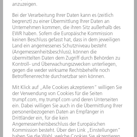
MASCHINEN & SYSTEME
LASER
LEISTUNGSELEKTRONIK
ELEKTROWERKZEUGE
SMART FACTORY
SOFTWARE
SERVICES
ANWENDUNGEN
BRANCHEN
UNTERNEHMEN
KARRIERE
STELLENANGEBOTE
UNTERNEHMENSPROFIL
VORSTAND
GESCHÄFTSBERICHT
UNTERNEHMENSGRUNDSÄTZE
COMPLIANCE
HINWEISGEBERSYSTEM
SECURITY
PRESSEMITTEILUNGEN
MAGAZINE
LIEFERANTEN
NACHHALTIGKEIT