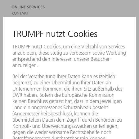
ONLINE SERVICES
KONTAKT
ANREGUNGEN, LOB UND KRITIK
STANDORTE
VERANSTALTUNGEN UND TERMINE
NEWSLETTER-ANMELDUNG
MYTRUMPF
SICHERHEITSDATENBLÄTTER
PRODUKTE
MASCHINEN & SYSTEME
LASER
LEISTUNGSELEKTRONIK
ELEKTROWERKZEUGE
SMART FACTORY
SOFTWARE
SERVICES
ANWENDUNGEN
BRANCHEN
UNTERNEHMEN
KARRIERE
STELLENANGEBOTE
UNTERNEHMENSPROFIL