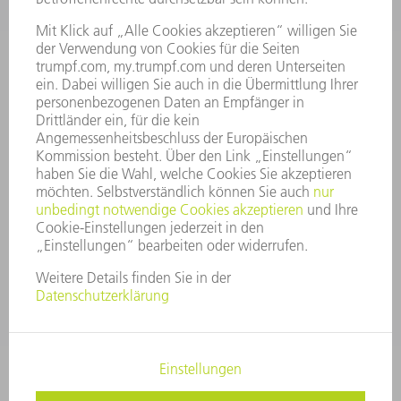
VORSTAND
GESCHÄFTSBERICHT
UNTERNEHMENSGRUNDSÄTZE
COMPLIANCE
HINWEISGEBERSYSTEM
SECURITY
PRESSEMITTEILUNGEN
MAGAZINE
LIEFERANTEN
NACHHALTIGKEIT
UMWELT & KLIMA
SOZIALES & GESELLSCHAFT
UNTERNEHMENSFÜHRUNG
IMPRESSUM
DATENSCHUTZ
COPYRIGHT UND MARKENZEICHEN
AGB