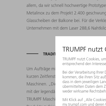
allem, da wir schnell hochwertige Prototyp
Metalinox zu dem Projekt 2.400 geschwung
Glasscheiben der Balkone bei. Für die Verkl
Unternehmen mit dem Laser 288,6 Nahtkilo
TRADITION MIT TRUMPF
Um Aufträge mit einem so großen Volumen 
kurzen Zeitfensters fertigen zu können, s
Maschinen. „Die Zusammenarbeit mit dem 
mit der legendären Stanzmaschine TRUMATI
TRUMPF Maschinen investiert. Wer daraus sch