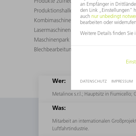
Produkte zufrieden bin, trifft also ins Schwa
Produktionshalle von Metalinox stehen heut
Kombimaschinen, eine Rohrschneidmaschine
Lasermaschinen sowie ein Biege- und divers
Maschinenpark durch manuelle Schweißsta
Blechbearbeitung.
Wer:
Metalinox s.r.l.; Hauptsitz in Fiumicello
Was:
Mitarbeit an internationalen Großprojek
Luftfahrtindustrie.