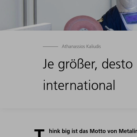
Athanassios Kaliudis
Je größer, dest
international
T
hink big ist das Motto von Metal