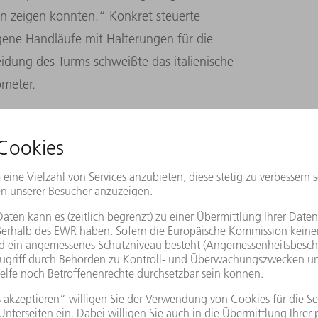
en zeigen konnten.“ Konkret steuerte
ene Handläufe mit Halterungen für die
eidung des Turms schweißte das italienische
meter.
in hoher Quaität und innerhalb eines
etzt Zampar auf zwei gute Dutzend TRUMPF
Maschinenhersteller begann im Jahr 1994
C 200 R. Seitdem haben wir in 41 weitere
ließt, dass ich mit der Qualität diese