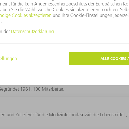
rze“, erklärt er lachend. In der
e vier Stanzmaschinen, zwei
, 15 Biegemaschinen, drei 2-D-
e Schweißroboter. Komplettiert wird der
tionen und die mechanische
; Gegründet 1981, 100 Mitarbeiter.
ten und Zulieferer für die Medizintechnik sowie die Lebensmittel-