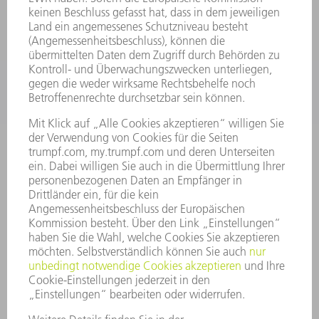
SERVICES
ANWENDUNGEN
BRANCHEN
UNTERNEHMEN
KARRIERE
STELLENANGEBOTE
UNTERNEHMENSPROFIL
VORSTAND
GESCHÄFTSBERICHT
UNTERNEHMENSGRUNDSÄTZE
COMPLIANCE
HINWEISGEBERSYSTEM
SECURITY
PRESSEMITTEILUNGEN
MAGAZINE
LIEFERANTEN
NACHHALTIGKEIT
UMWELT & KLIMA
SOZIALES & GESELLSCHAFT
UNTERNEHMENSFÜHRUNG