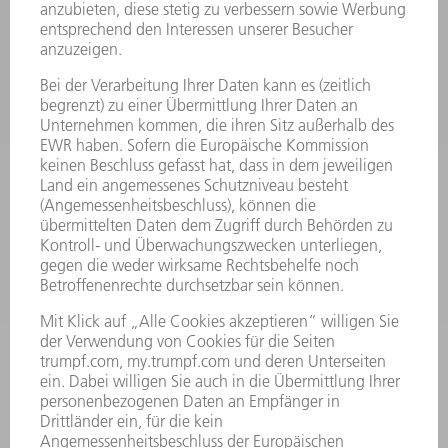
SICHERHEITSDATENBLÄTTER
PRODUKTE
MASCHINEN & SYSTEME
LASER
LEISTUNGSELEKTRONIK
ELEKTROWERKZEUGE
SMART FACTORY
SOFTWARE
SERVICES
ANWENDUNGEN
BRANCHEN
UNTERNEHMEN
KARRIERE
STELLENANGEBOTE
UNTERNEHMENSPROFIL
VORSTAND
GESCHÄFTSBERICHT
UNTERNEHMENSGRUNDSÄTZE
COMPLIANCE
HINWEISGEBERSYSTEM
SECURITY
PRESSEMITTEILUNGEN
MAGAZINE