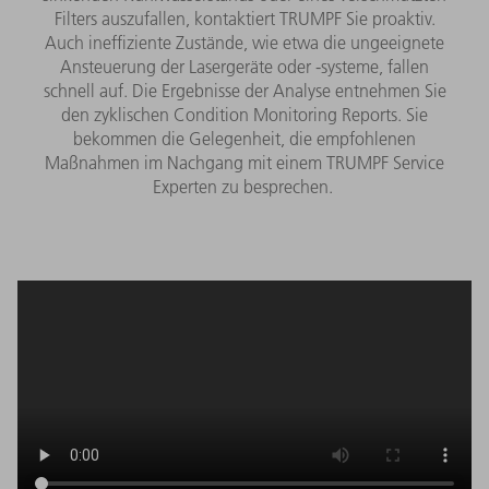
Filters auszufallen, kontaktiert TRUMPF Sie proaktiv.
Auch ineffiziente Zustände, wie etwa die ungeeignete
Ansteuerung der Lasergeräte oder -systeme, fallen
schnell auf. Die Ergebnisse der Analyse entnehmen Sie
den zyklischen Condition Monitoring Reports. Sie
bekommen die Gelegenheit, die empfohlenen
Maßnahmen im Nachgang mit einem TRUMPF Service
Experten zu besprechen.