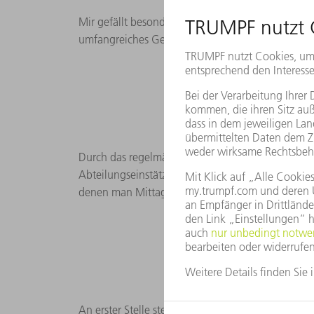
Mir gefällt besonders die hohe Abwechslung durc
umfangreiches Gebiet an Themen, sodass die anf
W
Durch das regelmäßige Wechseln der Abteilung i
Abteilungseinstätzen gerne in Kontakt stehen ble
denen man Mittagessen gehen kann. Außerdem gib
An erster Stelle steht Motivation und Zuverlässi