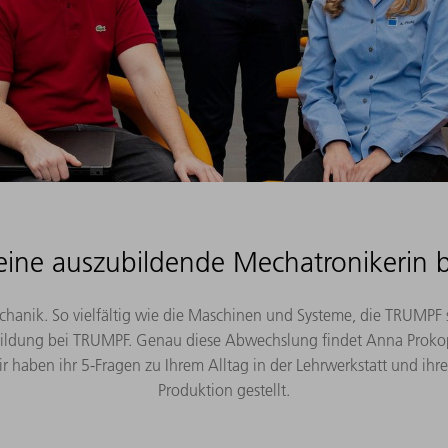
ine auszubildende Mechatronikerin
Mechanik. So vielfältig wie die Maschinen und Systeme, die TRUMPF 
ildung bei TRUMPF. Genau diese Abwechslung findet Anna Prok
r haben ihr 5-Fragen zu Ihrem Alltag in der Lehrwerkstatt und ihre
Produktion gestellt.