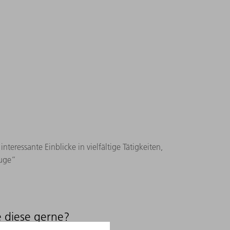
ressante Einblicke in vielfältige Tätigkeiten,
euge“
 diese gerne?