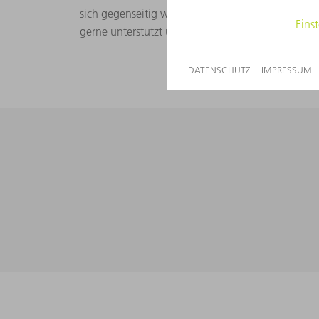
sich gegenseitig wertschätzt, damit ein angenehm
gerne unterstützt und sich nicht scheut Fragen zu 