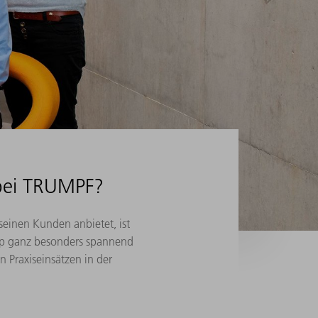
 bei TRUMPF?
seinen Kunden anbietet, ist
op ganz besonders spannend
n Praxiseinsätzen in der