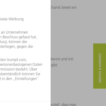
ion aus Elektrotechnik und Mechanik bietet ein
ariieren.
F?
, mit denen man auch nach den
SERVICE & KONTAKT
wieder Gesichter sieht, die man kennt und mit
das Gefühl von Wertschätzung gibt.
 Mitmenschen. Ich finde es essenziell, dass man