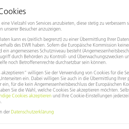
h die zwei verschiedenen Bereiche in meinem Beruf. Die Kombinat
allenden Aufgaben über andere Ausbildungen hinaus umso mehr v
as ist das Besondere am Arbeiten bei TRUMP
nnerhalb der Ausbildung lernt man viele nette Menschen kennen
ibt. Das führt dazu, dass man in der Firma auf den Gängen immer 
t es unglaublich viele Weiterbildungsmöglichkeiten, was einem 
Was muss man aus Ihrer Sicht mitbringen?
gkeit. Außerdem eine offene und freundliche Art gegenüber anderen