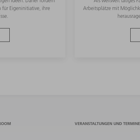
igen Ideen. Daher fördern
Als weltweit tätiges 
 für Eigeninitiative, ihre
Arbeitsplätze mit Möglichk
sse.
herausrag
ROOM
VERANSTALTUNGEN UND TERMINE