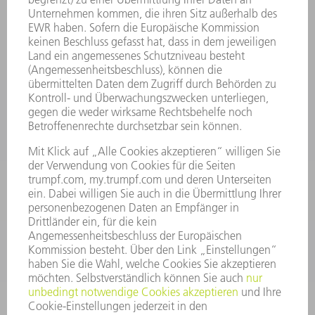
STANDORTE
VERANSTALTUNGEN UND TERMINE
NEWSLETTER-ANMELDUNG
MYTRUMPF
SICHERHEITSDATENBLÄTTER
PRODUKTE
MASCHINEN & SYSTEME
LASER
LEISTUNGSELEKTRONIK
ELEKTROWERKZEUGE
SMART FACTORY
SOFTWARE
SERVICES
ANWENDUNGEN
BRANCHEN
UNTERNEHMEN
KARRIERE
STELLENANGEBOTE
UNTERNEHMENSPROFIL
VORSTAND
GESCHÄFTSBERICHT
UNTERNEHMENSGRUNDSÄTZE