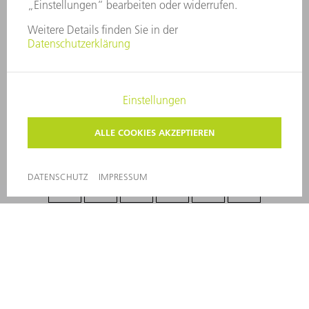
COMPLIANCE
HINWEISGEBERSYSTEM
SECURITY
PRESSEMITTEILUNGEN
MAGAZINE
LIEFERANTEN
NACHHALTIGKEIT
UMWELT & KLIMA
SOZIALES & GESELLSCHAFT
UNTERNEHMENSFÜHRUNG
IMPRESSUM
DATENSCHUTZ
COPYRIGHT
PRIVATSPHÄRE-EINSTELLUNGEN
© 2026 TRUMPF