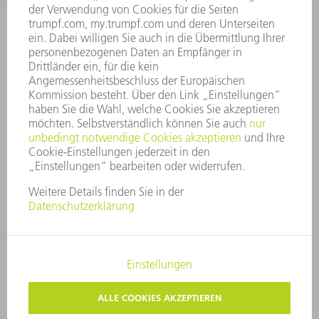
GESCHÄFTSBERICHT
UNTERNEHMENSGRUNDSÄTZE
COMPLIANCE
HINWEISGEBERSYSTEM
SECURITY
PRESSEMITTEILUNGEN
MAGAZINE
LIEFERANTEN
NACHHALTIGKEIT
UMWELT & KLIMA
SOZIALES & GESELLSCHAFT
UNTERNEHMENSFÜHRUNG
IMPRESSUM
DATENSCHUTZ
COPYRIGHT
PRIVATSPHÄRE-EINSTELLUNGEN