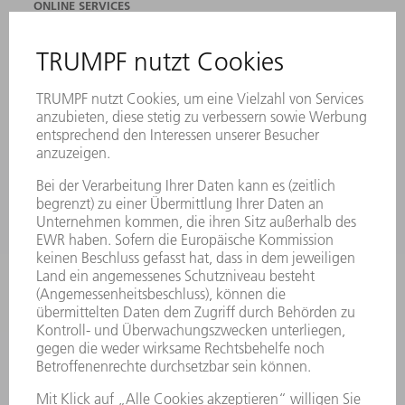
ONLINE SERVICES
KONTAKT
ANREGUNGEN, LOB UND KRITIK
STANDORTE
VERANSTALTUNGEN UND TERMINE
NEWSLETTER-ANMELDUNG
MYTRUMPF
SICHERHEITSDATENBLÄTTER
PRODUKTE
MASCHINEN & SYSTEME
LASER
LEISTUNGSELEKTRONIK
ELEKTROWERKZEUGE
SMART FACTORY
SOFTWARE
SERVICES
ANWENDUNGEN
BRANCHEN
UNTERNEHMEN
KARRIERE
STELLENANGEBOTE
UNTERNEHMENSPROFIL
VORSTAND