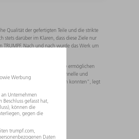
 Qualität der gefertigten Teile und die strikte
h stets darüber im Klaren, dass diese Ziele nur
von TRUMPF. Nach und nach wurde das Werk um
n erweitert.
ehr Kontrolle über die Prozesse ermöglichen
Wir sahen, dass wir auf sehr schnelle und
en und den Platzbedarf erreichen konnten“, legt