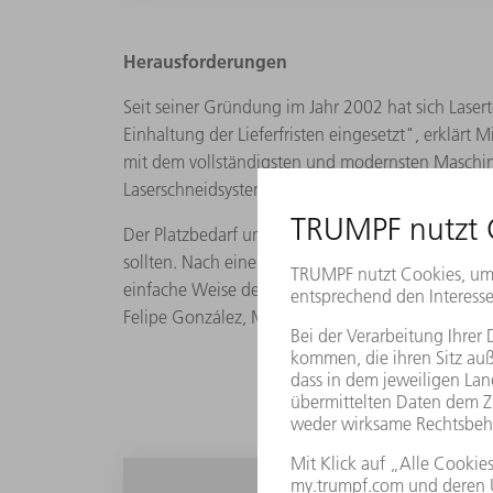
Herausforderungen
Seit seiner Gründung im Jahr 2002 hat sich Lasert
Einhaltung der Lieferfristen eingesetzt", erklärt 
mit dem vollständigsten und modernsten Maschi
Laserschneidsysteme für Bleche und Rohre, Bieg
Der Platzbedarf und die Produktionskontrolle ve
sollten. Nach einem Besuch der Smart Factory von
einfache Weise den festgestellten Bedarf decken 
Felipe González, Mitgeschäftsführer von Lasertek 