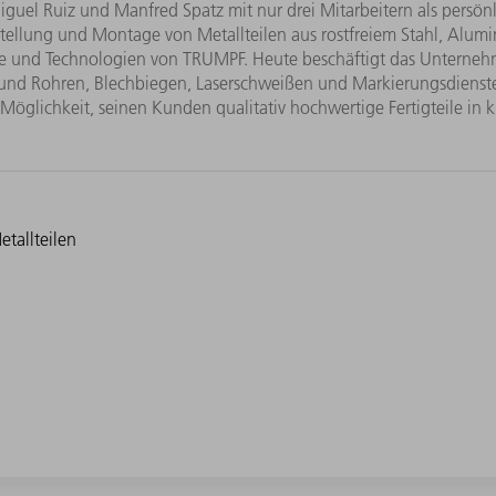
guel Ruiz und Manfred Spatz mit nur drei Mitarbeitern als persönl
tellung und Montage von Metallteilen aus rostfreiem Stahl, Alumini
me und Technologien von TRUMPF. Heute beschäftigt das Unterneh
und Rohren, Blechbiegen, Laserschweißen und Markierungsdienste 
öglichkeit, seinen Kunden qualitativ hochwertige Fertigteile in ku
tallteilen