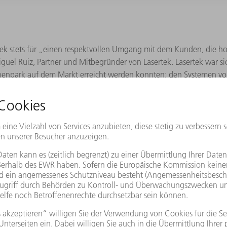
ek stets für „einen respektvollen Umgang mit dem Kunden, die hohe
Miguel Ruiz, Partner und Mitbegründer von Lasertek. Lasertek war sic
nenpark auf dem Markt erreicht werden konnten: den Systemen 
emaschinen und sogar Lasermarkierungs- und Laserschweißmaschine
rlangten 2017 Änderungen und Entscheidungen von Lasertek, die m
 TRUMPF in Chicago fanden sie die Antwort auf ihre Bedürfnisse. „
und eine bessere Kontrolle über unsere Produktionsprozesse, Kost
dar.