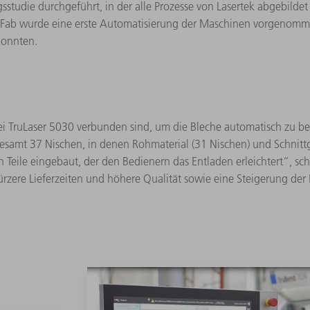
sstudie durchgeführt, in der alle Prozesse von Lasertek abgebilde
s Fab wurde eine erste Automatisierung der Maschinen vorgenommen
konnten.
ei TruLaser 5030 verbunden sind, um die Bleche automatisch zu be
sgesamt 37 Nischen, in denen Rohmaterial (31 Nischen) und Schnit
Teile eingebaut, der den Bedienern das Entladen erleichtert“, sch
rzere Lieferzeiten und höhere Qualität sowie eine Steigerung der P