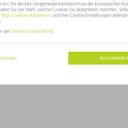
Wir wollen das mo
fortschrittlichste
Sektor sein.
MIGUEL RUIZ
PARTNER UND MITBEGRÜND