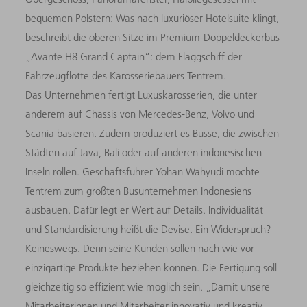
bequemen Polstern: Was nach luxuriöser Hotelsuite klingt,
beschreibt die oberen Sitze im Premium-Doppeldeckerbus
„Avante H8 Grand Captain“: dem Flaggschiff der
Fahrzeugflotte des Karosseriebauers Tentrem.
Das Unternehmen fertigt Luxuskarosserien, die unter
anderem auf Chassis von Mercedes-Benz, Volvo und
Scania basieren. Zudem produziert es Busse, die zwischen
Städten auf Java, Bali oder auf anderen indonesischen
Inseln rollen. Geschäftsführer Yohan Wahyudi möchte
Tentrem zum größten Busunternehmen Indonesiens
ausbauen. Dafür legt er Wert auf Details. Individualität
und Standardisierung heißt die Devise. Ein Widerspruch?
Keineswegs. Denn seine Kunden sollen nach wie vor
einzigartige Produkte beziehen können. Die Fertigung soll
gleichzeitig so effizient wie möglich sein. „Damit unsere
Mitarbeiterinnen und Mitarbeiter innovativ und kreativ