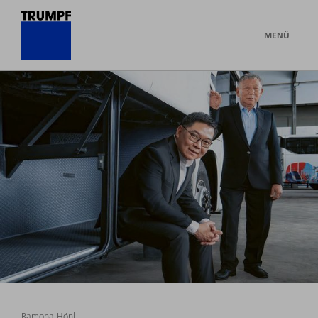
MENÜ
Ramona Hönl