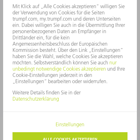
UNTERNEHMENSPROFIL
VORSTAND
GESCHÄFTSBERICHT
UNTERNEHMENSGRUNDSÄTZE
COMPLIANCE
HINWEISGEBERSYSTEM
SECURITY
PRESSEMITTEILUNGEN
MAGAZINE
LIEFERANTEN
NACHHALTIGKEIT
UMWELT & KLIMA
SOZIALES & GESELLSCHAFT
UNTERNEHMENSFÜHRUNG
IMPRESSUM
DATENSCHUTZ
COPYRIGHT
PRIVATSPHÄRE-EINSTELLUNGEN