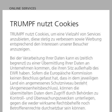
ONLINE SERVICES
KONTAKT
ANREGUNGEN, LOB UND KRITIK
STANDORTE
VERANSTALTUNGEN UND TERMINE
NEWSLETTER-ANMELDUNG
MYTRUMPF
SICHERHEITSDATENBLÄTTER
PRODUKTE
MASCHINEN & SYSTEME
LASER
LEISTUNGSELEKTRONIK
ELEKTROWERKZEUGE
SMART FACTORY
SOFTWARE
SERVICES
ANWENDUNGEN
BRANCHEN
UNTERNEHMEN
KARRIERE
STELLENANGEBOTE