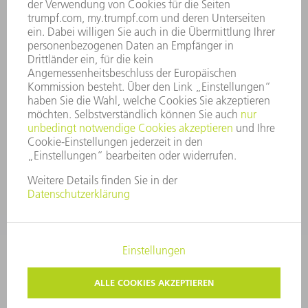
GESCHÄFTSBERICHT
UNTERNEHMENSGRUNDSÄTZE
COMPLIANCE
HINWEISGEBERSYSTEM
SECURITY
PRESSEMITTEILUNGEN
MAGAZINE
LIEFERANTEN
NACHHALTIGKEIT
UMWELT & KLIMA
SOZIALES & GESELLSCHAFT
UNTERNEHMENSFÜHRUNG
IMPRESSUM
DATENSCHUTZ
COPYRIGHT
PRIVATSPHÄRE-EINSTELLUNGEN