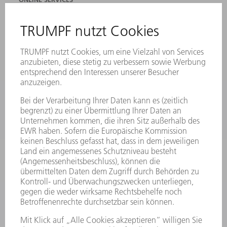
KONTAKT
ANREGUNGEN, LOB UND KRITIK
STANDORTE
VERANSTALTUNGEN UND TERMINE
NEWSLETTER-ANMELDUNG
MYTRUMPF
SICHERHEITSDATENBLÄTTER
PRODUKTE
MASCHINEN & SYSTEME
LASER
LEISTUNGSELEKTRONIK
ELEKTROWERKZEUGE
SMART FACTORY
SOFTWARE
SERVICES
ANWENDUNGEN
BRANCHEN
UNTERNEHMEN
KARRIERE
STELLENANGEBOTE
UNTERNEHMENSPROFIL
VORSTAND