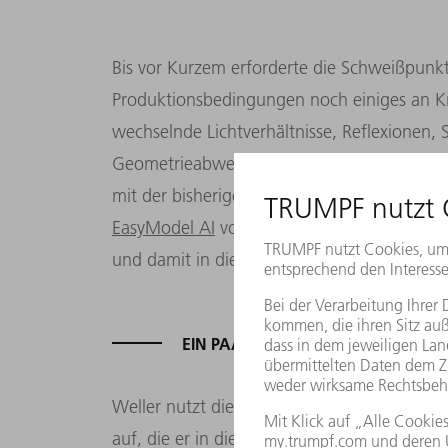
Bis vor Kurzem erforderte die Schweißpunkt
Produktionsbedingungen noch einiges an
wechselnde Lichtverhältnisse, Reflexionen,
Geometrieabweichungen machten den Prozess
mit der bisherigen Lösung gut zurechtgeko
EasyModel AI
von TRUMPF bringt jetzt orde
und damit in die komplette Prozessentwick
EIN PAAR TRAININGSBILDER REICH
Weller nutzt die Bildverarbeitung
VisionLine
auf, die er in die KI-Cloud lädt. Dort markie