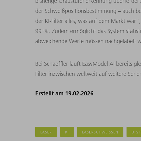
bisherige Graustufenerkennung überforderte
der Schweißpositionsbestimmung – auch bei 
der KI-Filter alles, was auf dem Markt war“, 
99 %. Zudem ermöglicht das System statist
abweichende Werte müssen nachgelabelt we
Bei Schaeffler läuft EasyModel AI bereits gl
Filter inzwischen weltweit auf weitere Serie
Erstellt am 19.02.2026
LASER
KI
LASERSCHWEISSEN
DIGI