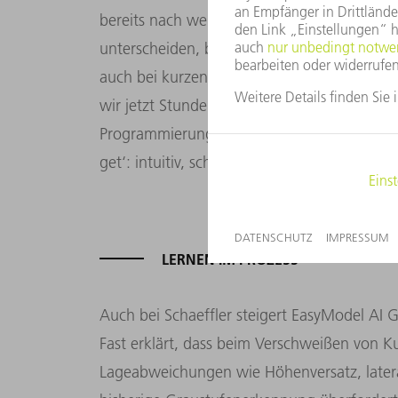
bereits nach wenigen Bildern, relevante von
unterscheiden, binarisiert zuverlässig und
auch bei kurzen Taktzeiten. „Für gute Erg
wir jetzt Stunden statt Tage“, so Weller. B
Programmierung: „Das System arbeitet nach
get‘: intuitiv, schnell und ohne Programmie
LERNEN IM PROZESS
Auch bei Schaeffler steigert EasyModel AI 
Fast erklärt, dass beim Verschweißen von K
Lageabweichungen wie Höhenversatz, latera