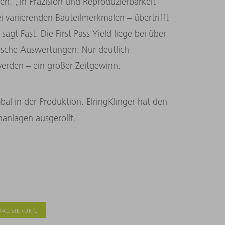
n. „In Präzision und Reproduzierbarkeit
variierenden Bauteilmerkmalen – übertrifft
sagt Fast. Die First Pass Yield liege bei über
ische Auswertungen: Nur deutlich
rden – ein großer Zeitgewinn.
obal in der Produktion. ElringKlinger hat den
nanlagen ausgerollt.
TALISIERUNG