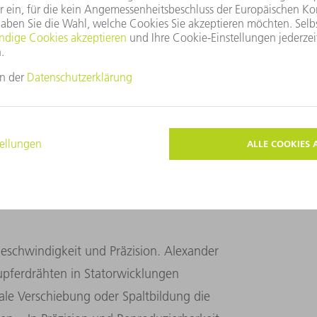
 irrelevanten Bildbereichen zu
 ermöglicht eine robuste Kantenerkennung –
ebnisse bei der Merkmalserkennung brauchen
esonders beeindruckt ihn die No-Code-
 dem Prinzip ‚what you see is what you
rkenntnisse.“
Geschwindigkeit und Präzision. Alexander
upferdrähten in Statorwicklungen
le Verschiebung oder Spaltbildung die