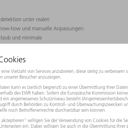
detektion unter realen
 Know-how und manuelle Anpassungen:
 Staub und minimale
 fehleranfällig. „Natürlich sind wir auch
mmen, aber die KI-gestützte Lösung
ntlich Tempo in die Schweißpunktdetektion
lung.“
EN
 Detect
und nimmt einige Trainingsfotos
rt er relevante Zonen. Das KI-Modell lernt