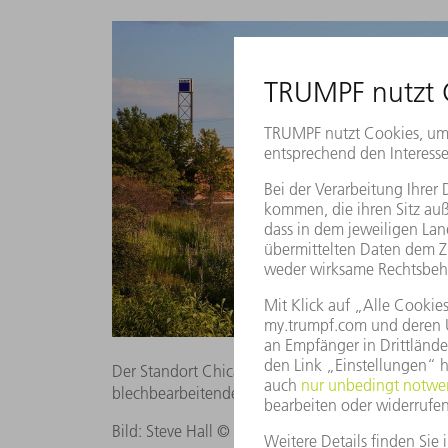
Der Standort Chicago ist für die Smart Factory wi
blechbearbeitenden Industrie in den USA befinde
Bild: Steve Hall © Hall+Merrick