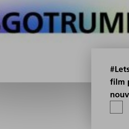
#Let
film
nouv