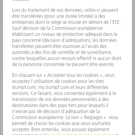
ELECTRONIQUE DE PUISSANCE
OUTILS ÉLECTRIQUES
SMART FACTORY
LOGICIEL
SERVICES
APPLICATIONS
SECTEURS D'ACTIVITÉ
ENTREPRISE
CARRIÈRE
OFFRES
PROFIL DE L'ENTREPRISE
CONSEIL D'ADMINISTRATION
RAPPORT ANNUEL
PRINCIPES FONDAMENTAUX DE L'ENTREPRISE
CONFORMITÉ
SYSTÈME D'ALERTE
SÉCURITÉ
COMMUNIQUÉS DE PRESSE
MAGAZINE
DURABILITÉ
ENVIRONNEMENT ET CLIMAT
SOCIAL ET SOCIÉTÉ
GESTION D'ENTREPRISE