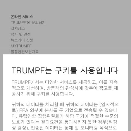
온라인 서비스
TRUMPF 에 문의하기
설치장소
행사 및 일정
뉴스레터 신청
MYTRUMPF
물질안전보건자료
제품
기계 및 시스템
레이저
전력 시스템
전동 툴
SMART FACTORY
소프트웨어
서비스
어플리케이션
부문
기업
경력
모집