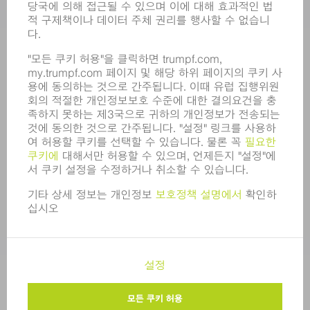
기업 프로필
이사회
영업 보고서
기업의 기본 원칙
규정 준수
내부고발자 시스템
보안
보도 자료
매거진
지속가능성
환경 & 기후
사회 & 기업
기업 경영
간행정보
정보 보호
COPYRIGHT 및 상표
한국트럼프 판매 표준 이용 약관
개인정보 수준 설정