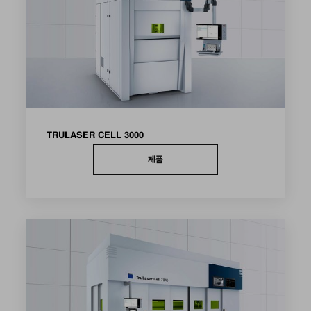
TRULASER CELL 3000
제품