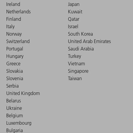
Ireland
Japan
Netherlands
Kuwait
Finland
Qatar
Italy
Israel
Norway
South Korea
Switzerland
United Arab Emirates
Portugal
Saudi Arabia
Hungary
Turkey
Greece
Vietnam
Slovakia
Singapore
Slovenia
Taiwan
Serbia
United Kingdom
Belarus
Ukraine
Belgium
Luxembourg
Bulgaria