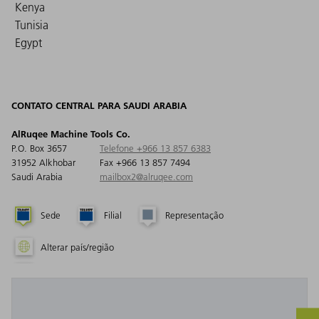
Kenya
Tunisia
Egypt
CONTATO CENTRAL PARA SAUDI ARABIA
AlRuqee Machine Tools Co.
P.O. Box 3657
Telefone +966 13 857 6383
31952 Alkhobar
Fax +966 13 857 7494
Saudi Arabia
mailbox2@alruqee.com
Sede
Filial
Representação
Alterar país/região