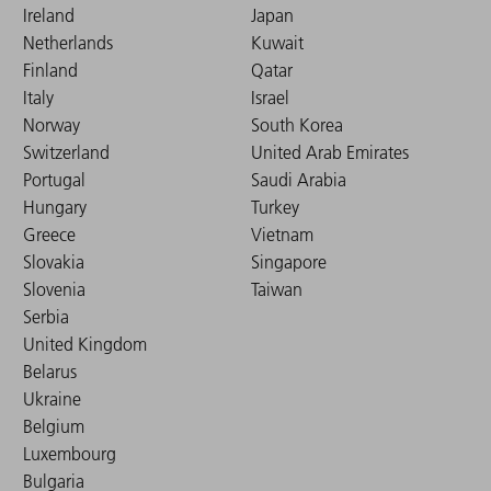
Ireland
Japan
Netherlands
Kuwait
Finland
Qatar
Italy
Israel
Norway
South Korea
Switzerland
United Arab Emirates
Portugal
Saudi Arabia
Hungary
Turkey
Greece
Vietnam
Slovakia
Singapore
Slovenia
Taiwan
Serbia
United Kingdom
Belarus
Ukraine
Belgium
Luxembourg
Bulgaria