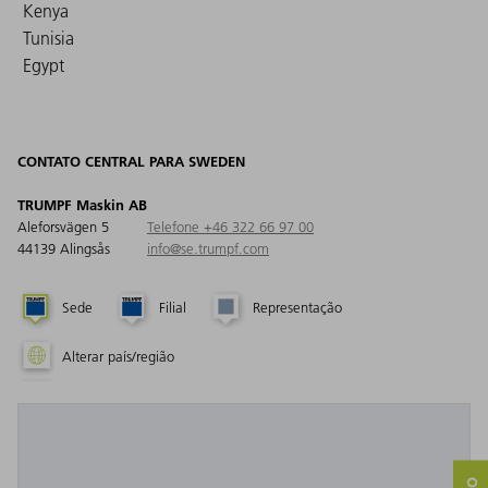
Kenya
Tunisia
Egypt
CONTATO CENTRAL PARA SWEDEN
TRUMPF Maskin AB
Aleforsvägen 5
Telefone +46 322 66 97 00
44139 Alingsås
info@se.trumpf.com
Sede
Filial
Representação
Alterar país/região