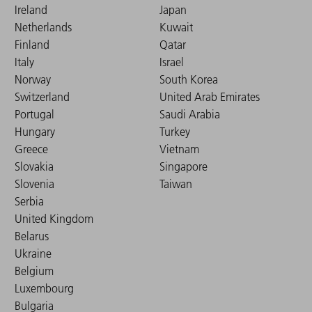
Ireland
Japan
Netherlands
Kuwait
Finland
Qatar
Italy
Israel
Norway
South Korea
Switzerland
United Arab Emirates
Portugal
Saudi Arabia
Hungary
Turkey
Greece
Vietnam
Slovakia
Singapore
Slovenia
Taiwan
Serbia
United Kingdom
Belarus
Ukraine
Belgium
Luxembourg
Bulgaria