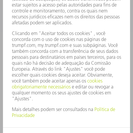
CARREIRA
OFERTAS DE EMPREGO
PERFIL DA EMPRESA
CONSELHO DE ADMINISTRAÇÃO
RELATÓRIO FINANCEIRO ANUAL
PRINCÍPIOS EMPRESARIAIS
COMPLIANCE
SISTEMA DE DENÚNCIAS
SEGURANÇA
COMUNICADOS À IMPRENSA
REVISTAS
SUSTENTABILIDADE
MEIO AMBIENTE E CLIMA
SOCIAL E CORPORATIVO
ADMINISTRAÇÃO EMPRESARIAL
EDITAL
PROTEÇÃO DE DADOS