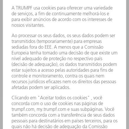
PRODUTOS
MÁQUINAS & SISTEMAS
LASER
ELETRÔNICA DE POTÊNCIA
FERRAMENTAS ELÉTRICAS
SMART FACTORY
SOFTWARE
SERVIÇOS
APLICAÇÕES
SETORES
EMPRESA
CARREIRA
OFERTAS DE EMPREGO
PERFIL DA EMPRESA
CONSELHO DE ADMINISTRAÇÃO
RELATÓRIO FINANCEIRO ANUAL
PRINCÍPIOS EMPRESARIAIS
COMPLIANCE
SISTEMA DE DENÚNCIAS
SEGURANÇA
COMUNICADOS À IMPRENSA
REVISTAS