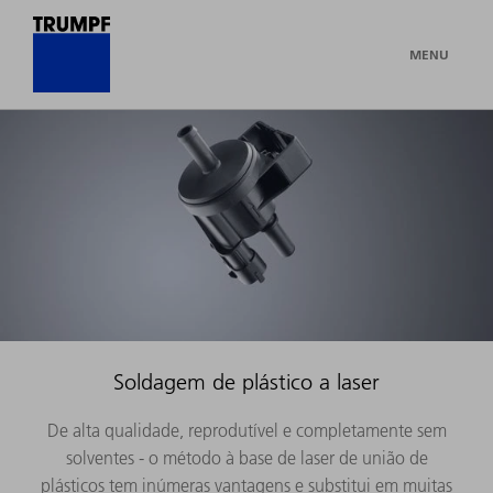
MENU
Soldagem de plástico a laser
De alta qualidade, reprodutível e completamente sem
solventes - o método à base de laser de união de
plásticos tem inúmeras vantagens e substitui em muitas