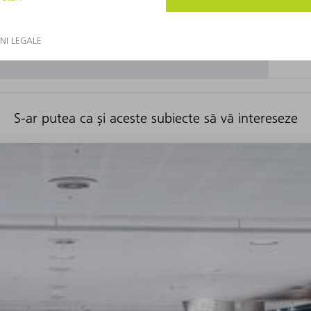
S-ar putea ca și aceste subiecte să vă intereseze