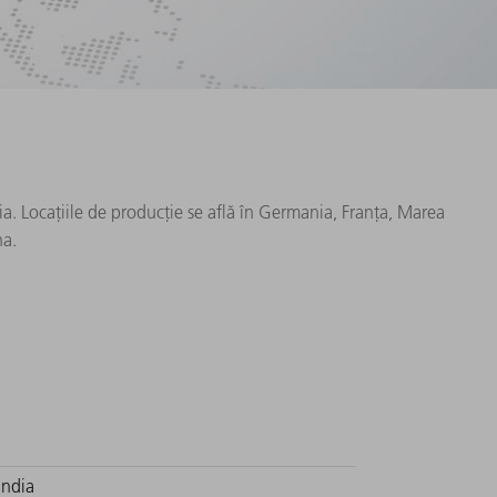
ia. Locațiile de producție se află în Germania, Franța, Marea
na.
India