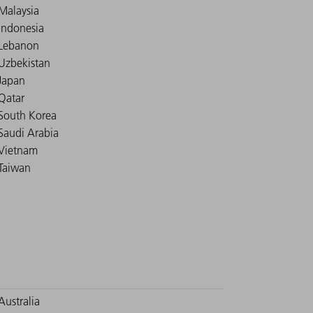
Malaysia
Indonesia
Lebanon
Uzbekistan
Japan
Qatar
South Korea
Saudi Arabia
Vietnam
Taiwan
Australia