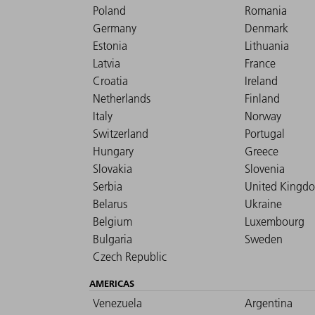
Poland
Romania
Germany
Denmark
Estonia
Lithuania
Latvia
France
Croatia
Ireland
Netherlands
Finland
Italy
Norway
Switzerland
Portugal
Hungary
Greece
Slovakia
Slovenia
Serbia
United Kingd
Belarus
Ukraine
Belgium
Luxembourg
Bulgaria
Sweden
Czech Republic
AMERICAS
Venezuela
Argentina