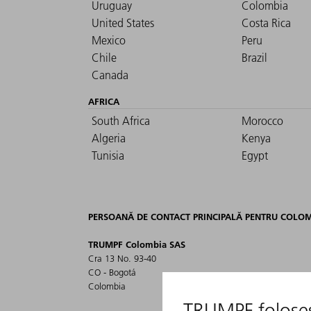
Uruguay
Colombia
United States
Costa Rica
Mexico
Peru
Chile
Brazil
Canada
AFRICA
South Africa
Morocco
Algeria
Kenya
Tunisia
Egypt
PERSOANĂ DE CONTACT PRINCIPALĂ PENTRU COLO
TRUMPF Colombia SAS
Cra 13 No. 93-40
CO - Bogotá
Colombia
info.colombia@trumpf.com