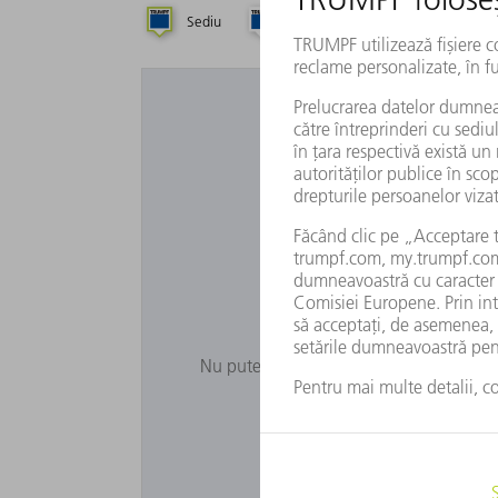
Sediu
Filială
Reprezentanță
Doriți să fo
Nu puteți vizualiza Google Maps, deoare
privi