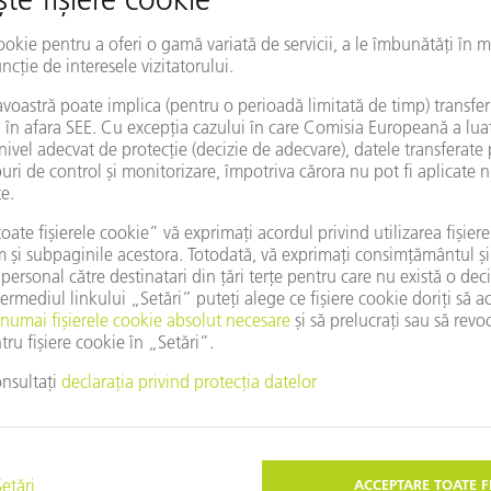
Modificarea țării/regiunii
losiți Google Maps?
ce nu ați acceptat fișierele cookie. Ajustați
Setări
nd sfera privată
.