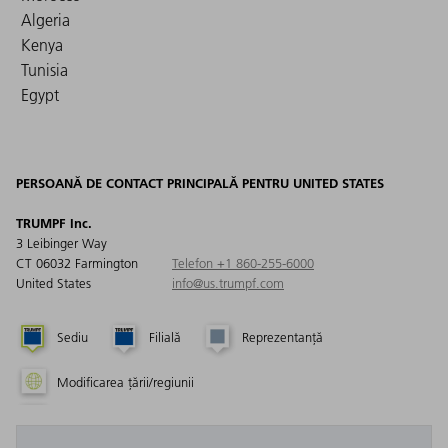
Algeria
Kenya
Tunisia
Egypt
PERSOANĂ DE CONTACT PRINCIPALĂ PENTRU UNITED STATES
TRUMPF Inc.
3 Leibinger Way
CT 06032 Farmington
Telefon +1 860-255-6000
United States
info@us.trumpf.com
Sediu
Filială
Reprezentanță
Modificarea țării/regiunii