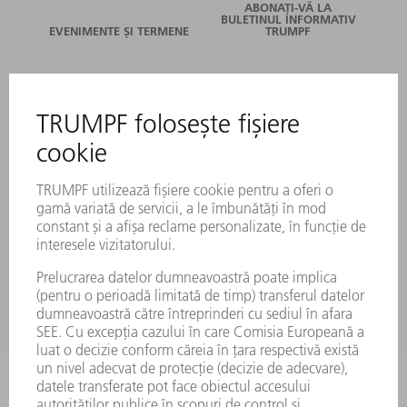
ABONAȚI-VĂ LA
BULETINUL INFORMATIV
EVENIMENTE ȘI TERMENE
TRUMPF
SERVICII ONLINE
CONTACT
LOCAȚII
EVENIMENTE ȘI TERMENE
ABONARE LA NEWSLETTER
FIȘE TEHNICE DE SECURITATE
PRODUSE
MAȘINI & SISTEME
LASER
ELECTRONICĂ DE PUTERE
UNELTE ELECTRICE
SMART FACTORY
SOFTWARE
SERVICII
APLICAȚII
DOMENII DE ACTIVITATE