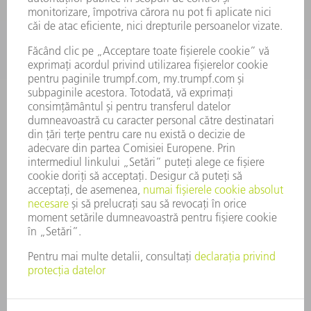
COMPANIE
CARIERĂ
OFERTE DE LOCURI DE MUNCĂ
PROFILUL COMPANIEI
COMITET EXECUTIV
RAPORT DE AFACERI
PRINCIPII DE BAZĂ ALE COMPANIEI
CONFORMITATE
SISTEMUL AVERTIZORILOR DE INTEGRITATE
SECURITATE
COMUNICATE DE PRESĂ
REVISTE
SUSTENABILITATE
MEDIU ȘI CLIMĂ
ASPECTE SOCIALE ȘI DE ÎNTREPRINDERE
GUVERNANȚA CORPORATIVĂ