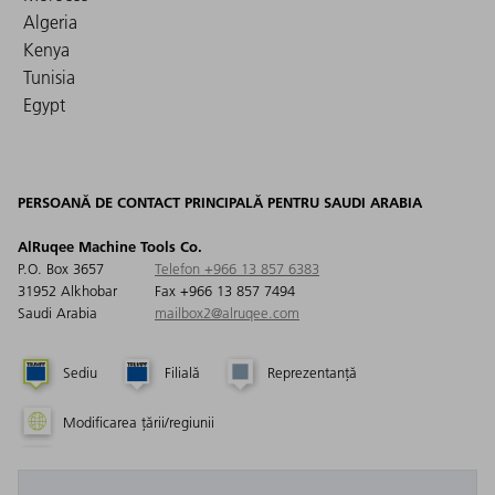
Algeria
Kenya
Tunisia
Egypt
PERSOANĂ DE CONTACT PRINCIPALĂ PENTRU SAUDI ARABIA
AlRuqee Machine Tools Co.
P.O. Box 3657
Telefon +966 13 857 6383
31952 Alkhobar
Fax +966 13 857 7494
Saudi Arabia
mailbox2@alruqee.com
Sediu
Filială
Reprezentanță
Modificarea țării/regiunii