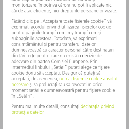
COMPANIE
CARIERĂ
OFERTE DE LOCURI DE MUNCĂ
PROFILUL COMPANIEI
COMITET EXECUTIV
RAPORT DE AFACERI
PRINCIPII DE BAZĂ ALE COMPANIEI
CONFORMITATE
SISTEMUL AVERTIZORILOR DE INTEGRITATE
SECURITATE
COMUNICATE DE PRESĂ
REVISTE
SUSTENABILITATE
MEDIU ȘI CLIMĂ
ASPECTE SOCIALE ȘI DE ÎNTREPRINDERE
GUVERNANȚA CORPORATIVĂ