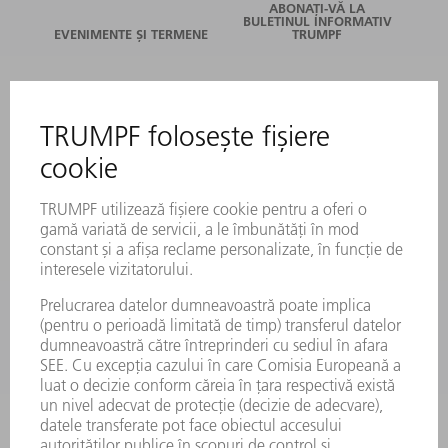
ABONAȚI-VĂ LA
BULETINUL INFORMATIV
EVENIMENTE ȘI TERMENE
TRUMPF
SERVICII ONLINE
CONTACT
LOCAȚII
EVENIMENTE ȘI TERMENE
ABONARE LA NEWSLETTER
FIȘE TEHNICE DE SECURITATE
PRODUSE
MAȘINI & SISTEME
LASER
ELECTRONICĂ DE PUTERE
UNELTE ELECTRICE
SMART FACTORY
SOFTWARE
SERVICII
APLICAȚII
DOMENII DE ACTIVITATE