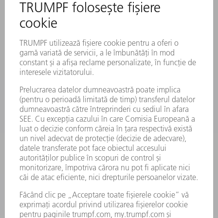
SERVICII ONLINE
CONTACT
LOCAȚII
EVENIMENTE ȘI TERMENE
ABONARE LA NEWSLETTER
FIȘE TEHNICE DE SECURITATE
PRODUSE
MAȘINI & SISTEME
LASER
ELECTRONICĂ DE PUTERE
UNELTE ELECTRICE
SMART FACTORY
SOFTWARE
SERVICII
APLICAȚII
DOMENII DE ACTIVITATE
COMPANIE
CARIERĂ
OFERTE DE LOCURI DE MUNCĂ
PROFILUL COMPANIEI
COMITET EXECUTIV
RAPORT DE AFACERI