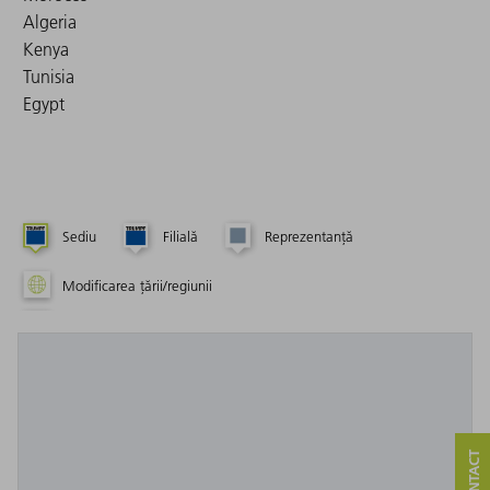
Algeria
Kenya
Tunisia
Egypt
Sediu
Filială
Reprezentanță
Modificarea țării/regiunii