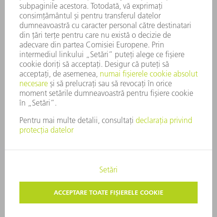
PRINCIPII DE BAZĂ ALE COMPANIEI
CONFORMITATE
SISTEMUL AVERTIZORILOR DE INTEGRITATE
SECURITATE
COMUNICATE DE PRESĂ
REVISTE
SUSTENABILITATE
MEDIU ȘI CLIMĂ
ASPECTE SOCIALE ȘI DE ÎNTREPRINDERE
GUVERNANȚA CORPORATIVĂ
MENȚIUNI LEGALE
PROTECȚIA DATELOR
DREPTURI DE AUTOR
TERMENI ŞI CONDIŢII GENERALE
SETĂRI PRIVIND SFERA PRIVATĂ
© 2026 TRUMPF