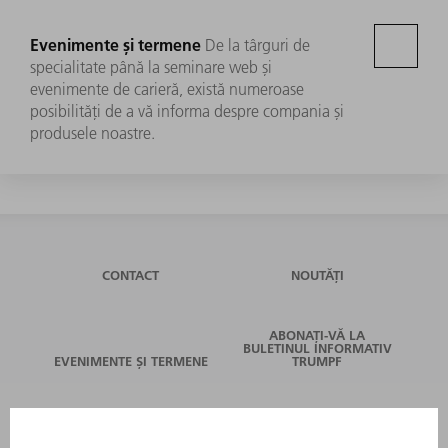
Evenimente și termene
De la târguri de
specialitate până la seminare web și
evenimente de carieră, există numeroase
posibilități de a vă informa despre compania și
produsele noastre.
CONTACT
NOUTĂȚI
ABONAȚI-VĂ LA
BULETINUL INFORMATIV
EVENIMENTE ȘI TERMENE
TRUMPF