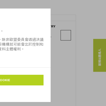
FMT FOR TRADING AND INDUSTRY
OF MACHINES & TOOLS
1 Abdel Latif El Mekabaty St., Apt. 2,
Ground Floor
Heliopolis, Kairo
服務&連絡人