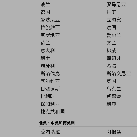
波兰
罗马尼亚
德国
丹麦
爱沙尼亚
立陶宛
拉脫維亞
法国
克罗地亚
爱尔兰
荷兰
芬兰
意大利
挪威
瑞士
葡萄牙
匈牙利
希腊
斯洛伐克
斯洛文尼亚
塞尔维亚
英国
白俄罗斯
乌克兰
比利时
卢森堡
保加利亚
瑞典
捷克共和国
北美、中美和南美洲
委内瑞拉
阿根廷