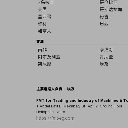
>乌拉圭
哥伦比亚
美国
哥斯达黎加
墨西哥
秘鲁
智利
巴西
加拿大
非洲
南非
摩洛哥
阿尔及利亚
肯尼亚
突尼斯
埃及
主要連絡人負責： 埃及
FMT for Trading and Industry of Machines & T
1 Abdel Latif El Mekabaty St., Apt. 2, Ground Floor
Heliopolis, Kairo
https://fmt-eg.com