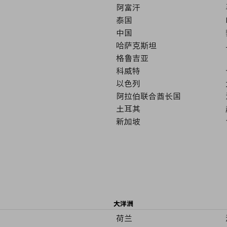
阿富汗
泰国
中国
哈萨克斯坦
格鲁吉亚
科威特
以色列
阿拉伯联合酋长国
土耳其
新加坡
大洋洲
荷兰