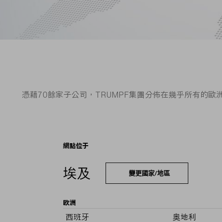
憑藉70餘家子公司，TRUMPF集團分佈在幾乎所有的
網點位于
埃及
變更國家/地區
欧洲
西班牙
奥地利