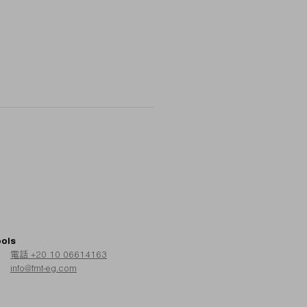
ools
電話 +20 10 06614163
info@fmt-eg.com