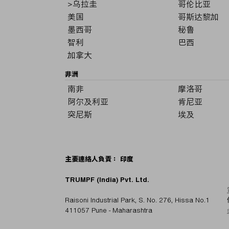
>乌拉圭
哥伦比亚
美国
哥斯达黎加
墨西哥
秘鲁
智利
巴西
加拿大
非洲
南非
摩洛哥
阿尔及利亚
肯尼亚
突尼斯
埃及
主要連絡人負責： 印度
TRUMPF (India) Pvt. Ltd.
Raisoni Industrial Park, S. No. 276, Hissa No.1
411057 Pune - Maharashtra