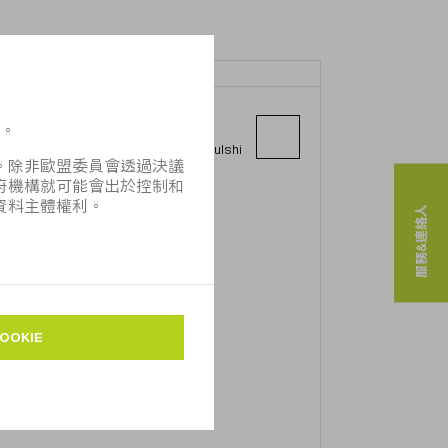
TRUMPF (INDIA) PVT. LTD.
Raisoni Industrial Park, S. No. 276,
Hissa No.1, Village Mann, Taluka- Mulshi
411057 Pune - Maharashtra
服務&連絡人