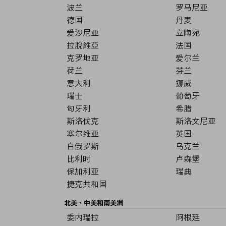
波兰
罗马尼亚
德国
丹麦
爱沙尼亚
立陶宛
拉脫維亞
法国
克罗地亚
爱尔兰
荷兰
芬兰
意大利
挪威
瑞士
葡萄牙
匈牙利
希腊
斯洛伐克
斯洛文尼亚
塞尔维亚
英国
白俄罗斯
乌克兰
比利时
卢森堡
保加利亚
瑞典
捷克共和国
北美、中美和南美洲
委内瑞拉
阿根廷