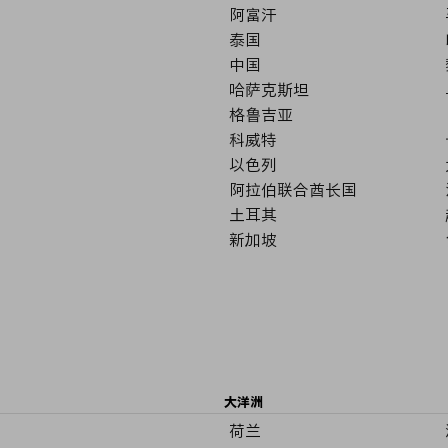
阿富汗
泰国
中国
哈萨克斯坦
格鲁吉亚
科威特
以色列
阿拉伯联合酋长国
土耳其
新加坡
大洋洲
荷兰