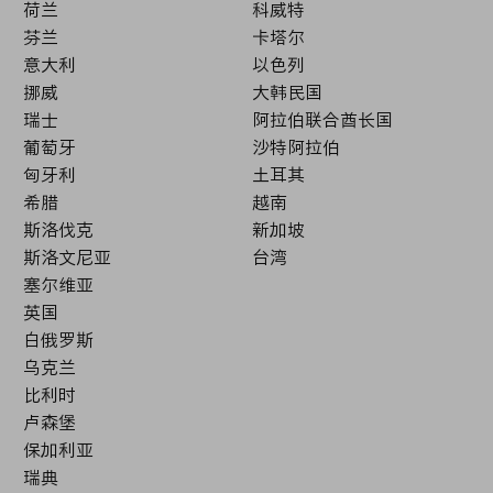
荷兰
科威特
芬兰
卡塔尔
意大利
以色列
挪威
大韩民国
瑞士
阿拉伯联合酋长国
葡萄牙
沙特阿拉伯
匈牙利
土耳其
希腊
越南
斯洛伐克
新加坡
斯洛文尼亚
台湾
塞尔维亚
英国
白俄罗斯
乌克兰
比利时
卢森堡
保加利亚
瑞典