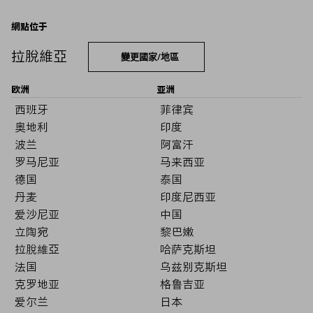
網點位于
拉脫維亞
變更國家/地區
欧洲
亚洲
西班牙
菲律宾
奥地利
印度
波兰
阿富汗
罗马尼亚
马来西亚
德国
泰国
丹麦
印度尼西亚
爱沙尼亚
中国
立陶宛
黎巴嫩
拉脫維亞
哈萨克斯坦
法国
乌兹别克斯坦
克罗地亚
格鲁吉亚
爱尔兰
日本