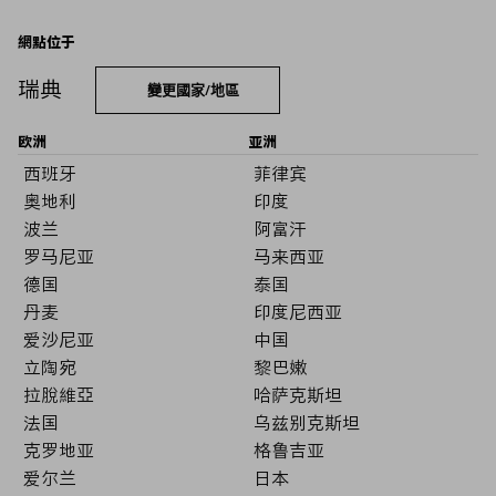
網點位于
瑞典
變更國家/地區
欧洲
亚洲
西班牙
菲律宾
奥地利
印度
波兰
阿富汗
罗马尼亚
马来西亚
德国
泰国
丹麦
印度尼西亚
爱沙尼亚
中国
立陶宛
黎巴嫩
拉脫維亞
哈萨克斯坦
法国
乌兹别克斯坦
克罗地亚
格鲁吉亚
爱尔兰
日本