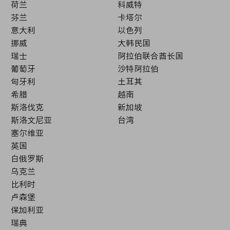
荷兰
科威特
芬兰
卡塔尔
意大利
以色列
挪威
大韩民国
瑞士
阿拉伯联合酋长国
葡萄牙
沙特阿拉伯
匈牙利
土耳其
希腊
越南
斯洛伐克
新加坡
斯洛文尼亚
台湾
塞尔维亚
英国
白俄罗斯
乌克兰
比利时
卢森堡
保加利亚
瑞典