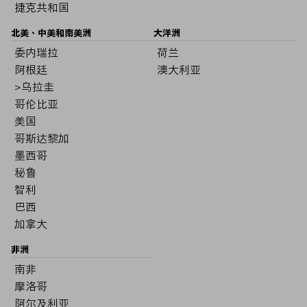
捷克共和国
北美、中美和南美洲
大洋洲
委内瑞拉
荷兰
阿根廷
澳大利亚
>乌拉圭
哥伦比亚
美国
哥斯达黎加
墨西哥
秘鲁
智利
巴西
加拿大
非洲
南非
摩洛哥
阿尔及利亚