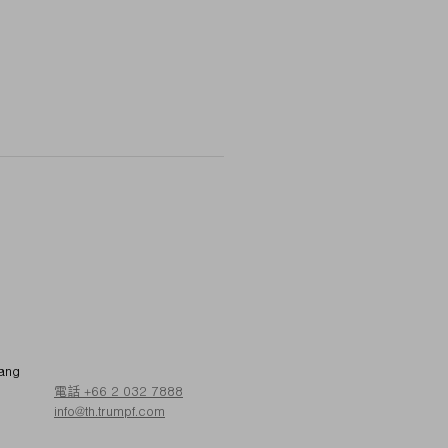
ang
電話 +66 2 032 7888
info@th.trumpf.com