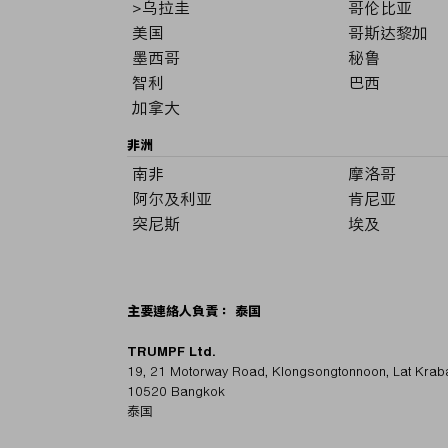
>乌拉圭
哥伦比亚
美国
哥斯达黎加
墨西哥
秘鲁
智利
巴西
加拿大
非洲
南非
摩洛哥
阿尔及利亚
肯尼亚
突尼斯
埃及
主要連絡人負責： 泰国
TRUMPF Ltd.
19, 21 Motorway Road, Klongsongtonnoon, Lat Krab
10520 Bangkok
泰国