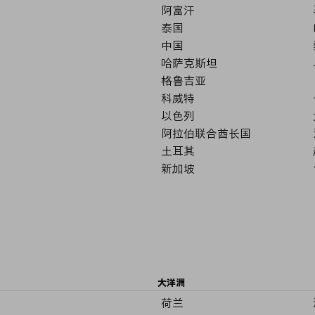
阿富汗
泰国
中国
哈萨克斯坦
格鲁吉亚
科威特
以色列
阿拉伯联合酋长国
土耳其
新加坡
大洋洲
荷兰