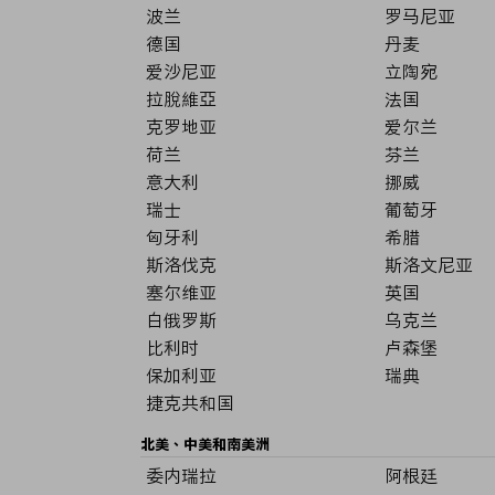
波兰
罗马尼亚
德国
丹麦
爱沙尼亚
立陶宛
拉脫維亞
法国
克罗地亚
爱尔兰
荷兰
芬兰
意大利
挪威
瑞士
葡萄牙
匈牙利
希腊
斯洛伐克
斯洛文尼亚
塞尔维亚
英国
白俄罗斯
乌克兰
比利时
卢森堡
保加利亚
瑞典
捷克共和国
北美、中美和南美洲
委内瑞拉
阿根廷