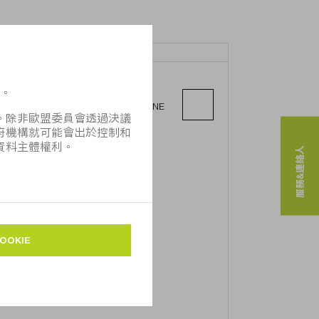
TRUMPF LTD.
19, 21 Motorway Road,
Klongsongtonnoon, Lat Krabang, , LINE
ID: @trumpfthailand
10520 Bangkok
服務&連絡人