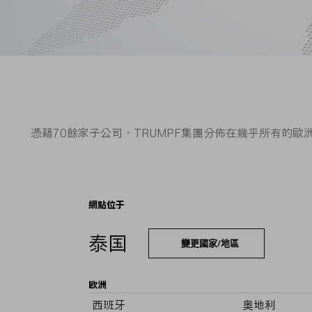
憑藉70餘家子公司，TRUMPF集團分佈在幾乎所有的
網點位于
泰国
變更國家/地區
欧洲
西班牙
奥地利