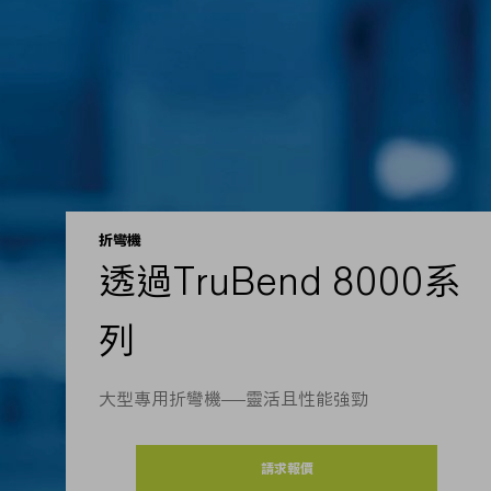
折彎機
透過TruBend 8000系
列
大型專用折彎機——靈活且性能強勁
請求報價