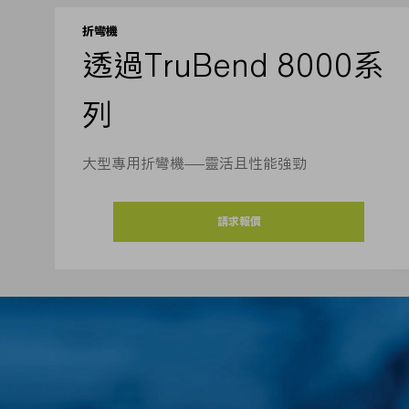
折彎機
透過TruBend 8000系
列
大型專用折彎機——靈活且性能強勁
請求報價